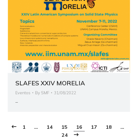
SLAFES XXIV MORELIA
Eventos
By
SMF
31/08/2022
–
1
…
14
15
16
17
18
…
24