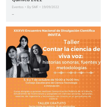
Eventos
By
SMF
19/09/2022
–