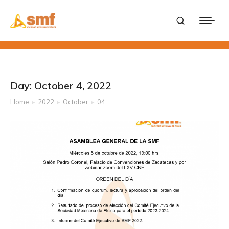
Day: October 4, 2022
Home
2022
October
04
You are here: