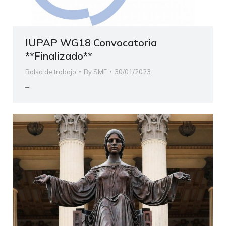
IUPAP WG18 Convocatoria
**Finalizado**
Bolsa de trabajo
By
SMF
30/01/2023
–