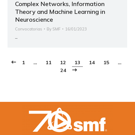
Complex Networks, Information
Theory and Machine Learning in
Neuroscience
Convocatorias
By
SMF
16/01/2023
–
1
…
11
12
13
14
15
…
24