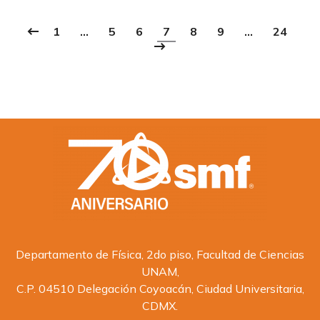
1
…
5
6
7
8
9
…
24
Departamento de Física, 2do piso, Facultad de Ciencias
UNAM,
C.P. 04510 Delegación Coyoacán, Ciudad Universitaria,
CDMX.