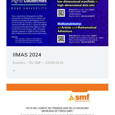
IIMAS 2024
Eventos
By
SMF
22/09/2024
–