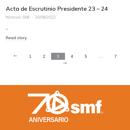
Acta de Escrutinio Presidente 23 – 24
Noticias SMF
20/08/2022
–
Read story
1
2
3
4
5
…
7