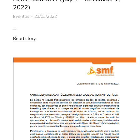
2022)
Eventos
23/03/2022
–
Read story