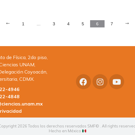
1
…
3
4
5
6
7
 de Física, 2do piso,
 Ciencias UNAM,
Delegación Coyoacán,
ersitaria, CDMX.
622-4946
622-4848
ciencias.unam.mx
rivacidad
Copyright 2026 Todos los derechos reservados SMF© . All rights reserved
Hecho en México