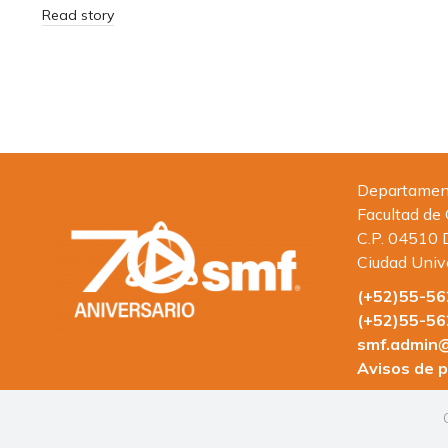
Read story
Departamento
Facultad de
C.P. 04510 
Ciudad Univ
(+52)55-5
(+52)55-5
smf.admin@
Avisos de p