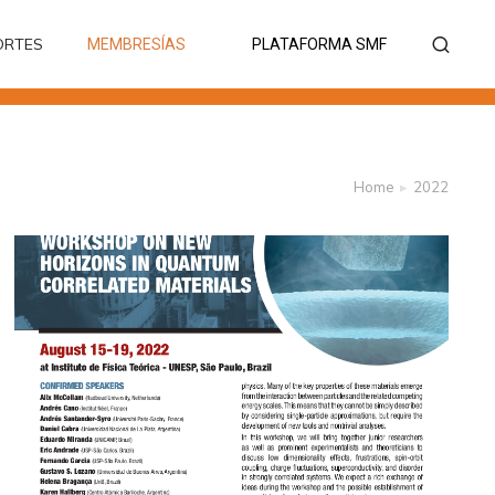
ORTES
MEMBRESÍAS
PLATAFORMA SMF
ORTES
MEMBRESÍAS
PLATAFORMA SMF
Home
2022
You are
here: