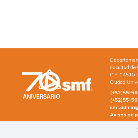
Departamento
Facultad de
C.P. 04510 
Ciudad Univ
(+52)55-5
(+52)55-5
smf.admin@
Avisos de p