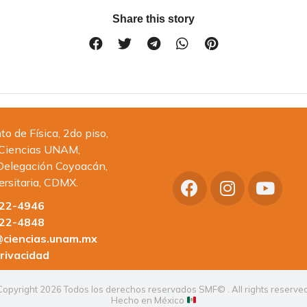
Share this story
 de Física, 2do piso,
 Ciencias UNAM,
Delegación Coyoacán,
ersitaria, CDMX.
622-4946
622-4848
ciencias.unam.mx
rivacidad
Copyright 2026 Todos los derechos reservados SMF© . All rights reserved
Hecho en México