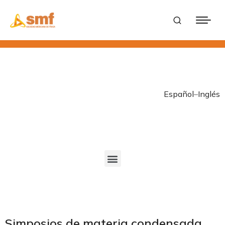
Español
–
Inglés
Simposios de materia condensada