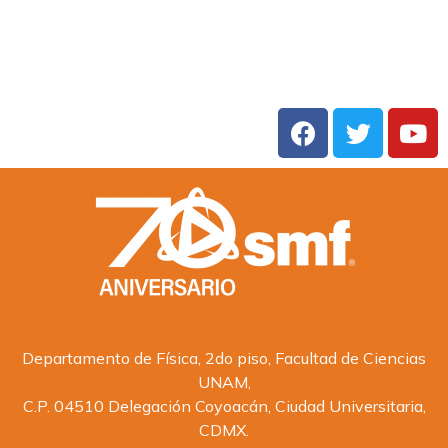
Departamento de Física, 2do piso, Facultad de Ciencias
UNAM,
C.P. 04510 Delegación Coyoacán, Ciudad Universitaria,
CDMX.