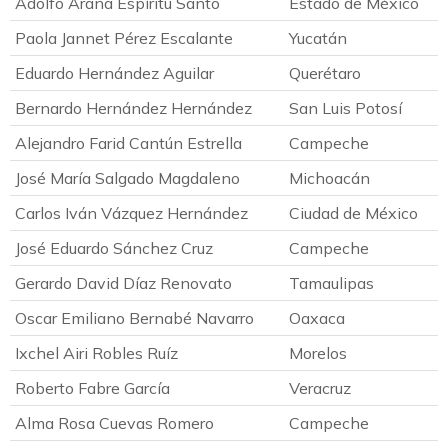
Adolfo Arana Espíritu Santo
Estado de México
Paola Jannet Pérez Escalante
Yucatán
Eduardo Hernández Aguilar
Querétaro
Bernardo Hernández Hernández
San Luis Potosí
Alejandro Farid Cantún Estrella
Campeche
José María Salgado Magdaleno
Michoacán
Carlos Iván Vázquez Hernández
Ciudad de México
José Eduardo Sánchez Cruz
Campeche
Gerardo David Díaz Renovato
Tamaulipas
Oscar Emiliano Bernabé Navarro
Oaxaca
Ixchel Airi Robles Ruíz
Morelos
Roberto Fabre García
Veracruz
Alma Rosa Cuevas Romero
Campeche