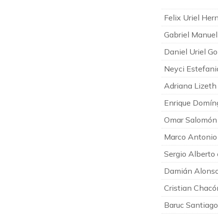
Felix Uriel He
Gabriel Manue
Daniel Uriel G
Neyci Estefani
Adriana Lizeth
Enrique Domín
Omar Salomón
Marco Antonio
Sergio Alberto
Damián Alonso
Cristian Chacó
Baruc Santiago