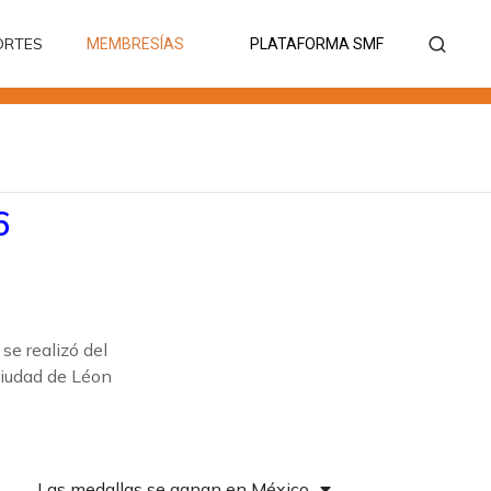
ORTES
MEMBRESÍAS
PLATAFORMA SMF
ORTES
MEMBRESÍAS
PLATAFORMA SMF
6
se realizó del
ciudad de Léon
Las medallas se ganan en México