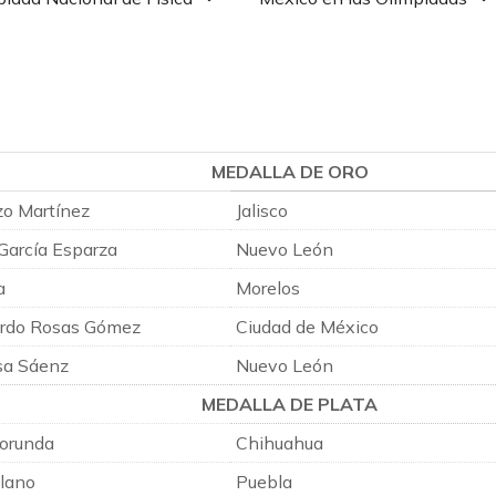
MEDALLA DE ORO
zo Martínez
Jalisco
 García Esparza
Nuevo León
a
Morelos
ardo Rosas Gómez
Ciudad de México
sa Sáenz
Nuevo León
MEDALLA DE PLATA
Borunda
Chihuahua
olano
Puebla