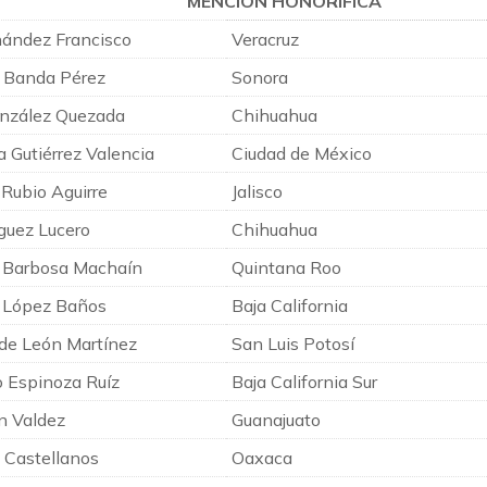
MENCIÓN HONORÍFICA
rnández Francisco
Veracruz
l Banda Pérez
Sonora
onzález Quezada
Chihuahua
a Gutiérrez Valencia
Ciudad de México
 Rubio Aguirre
Jalisco
guez Lucero
Chihuahua
 Barbosa Machaín
Quintana Roo
 López Baños
Baja California
 de León Martínez
San Luis Potosí
 Espinoza Ruíz
Baja California Sur
n Valdez
Guanajuato
 Castellanos
Oaxaca