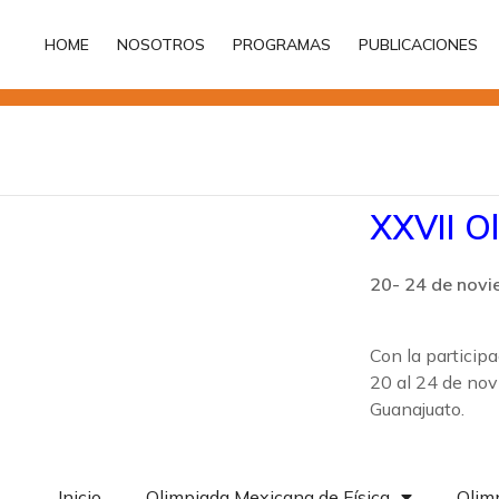
HOME
NOSOTROS
PROGRAMAS
PUBLICACIONES
HOME
NOSOTROS
PROGRAMAS
PUBLICACIONES
XXVII Ol
20- 24 de novi
Con la particip
20 al 24 de nov
Guanajuato.
Inicio
Olimpiada Mexicana de Física
Olimp