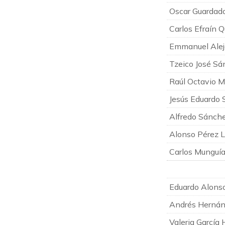
Oscar Guardad
Carlos Efraín 
Emmanuel Aleja
Tzeico José Sá
Raúl Octavio M
Jesús Eduardo 
Alfredo Sánch
Alonso Pérez 
Carlos Munguí
Eduardo Alons
Andrés Hernán
Valeria García