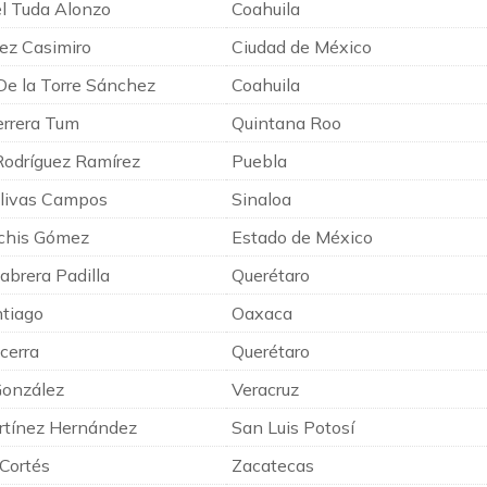
l Tuda Alonzo
Coahuila
ez Casimiro
Ciudad de México
De la Torre Sánchez
Coahuila
errera Tum
Quintana Roo
Rodríguez Ramírez
Puebla
 Olivas Campos
Sinaloa
lchis Gómez
Estado de México
abrera Padilla
Querétaro
ntiago
Oaxaca
cerra
Querétaro
González
Veracruz
rtínez Hernández
San Luis Potosí
Cortés
Zacatecas