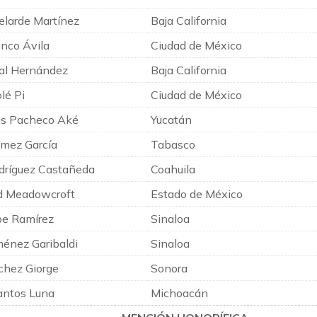
Velarde Martínez
Baja California
nco Ávila
Ciudad de México
al Hernández
Baja California
lé Pi
Ciudad de México
ús Pacheco Aké
Yucatán
ómez García
Tabasco
dríguez Castañeda
Coahuila
d Meadowcroft
Estado de México
be Ramírez
Sinaloa
ménez Garibaldi
Sinaloa
chez Giorge
Sonora
antos Luna
Michoacán