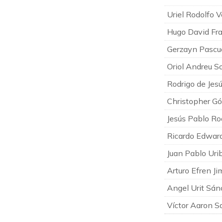
Uriel Rodolfo 
Hugo David Fra
Gerzayn Pascu
Oriol Andreu So
Rodrigo de Jes
Christopher G
Jesús Pablo Ro
Ricardo Edwar
Juan Pablo Uri
Arturo Efren Ji
Angel Urit Sán
Víctor Aaron S