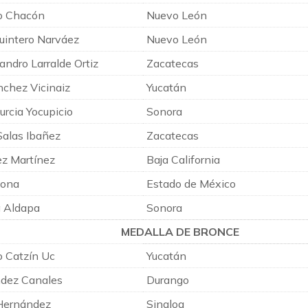
o Chacón
Nuevo León
Quintero Narváez
Nuevo León
ndro Larralde Ortiz
Zacatecas
nchez Vicinaiz
Yucatán
urcia Yocupicio
Sonora
Salas Ibañez
Zacatecas
ez Martínez
Baja California
Lona
Estado de México
a Aldapa
Sonora
MEDALLA DE BRONCE
o Catzín Uc
Yucatán
dez Canales
Durango
 Hernández
Sinaloa