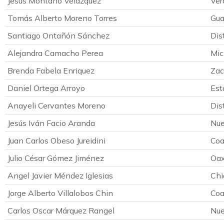
Jesús Montano Velázquez
Ver
Tomás Alberto Moreno Torres
Gua
Santiago Ontañón Sánchez
Dis
Alejandra Camacho Perea
Mic
Brenda Fabela Enriquez
Zac
Daniel Ortega Arroyo
Est
Anayeli Cervantes Moreno
Dis
Jesús Iván Facio Aranda
Nue
Juan Carlos Obeso Jureidini
Coa
Julio César Gómez Jiménez
Oa
Angel Javier Méndez Iglesias
Chi
Jorge Alberto Villalobos Chin
Coa
Carlos Oscar Márquez Rangel
Nue