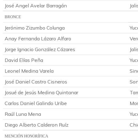
José Angel Avelar Barragán
Jali
BRONCE
Jerónimo Zizumbo Colunga
Yuc
Anay Fernanda Lázaro Alfaro
Ver
Jorge Ignacio González Cázares
Jali
David Elías Peña
Yuc
Leonel Medina Varela
Sin
José Daniel Castro Cisneros
Son
Josué de Jesús Medina Quintanar
Tam
Carlos Daniel Galindo Uribe
Mor
Raúl Luna Mena
Yuc
Diego Alberto Calderon Ruíz
Chi
MENCIÓN HONORÍFICA