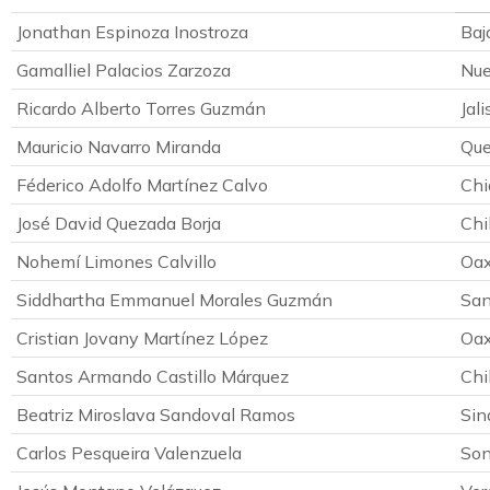
Jonathan Espinoza Inostroza
Baj
Gamalliel Palacios Zarzoza
Nue
Ricardo Alberto Torres Guzmán
Jali
Mauricio Navarro Miranda
Que
Féderico Adolfo Martínez Calvo
Chi
José David Quezada Borja
Chi
Nohemí Limones Calvillo
Oa
Siddhartha Emmanuel Morales Guzmán
San
Cristian Jovany Martínez López
Oa
Santos Armando Castillo Márquez
Chi
Beatriz Miroslava Sandoval Ramos
Sin
Carlos Pesqueira Valenzuela
Son