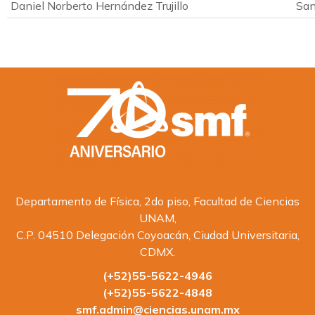
Daniel Norberto Hernández Trujillo
San
Departamento de Física, 2do piso, Facultad de Ciencias
UNAM,
C.P. 04510 Delegación Coyoacán, Ciudad Universitaria,
CDMX.
(+52)55-5622-4946
(+52)55-5622-4848
smf.admin@ciencias.unam.mx