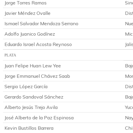
Jorge Torres Ramos
Sin
Javier Méndez Ovalle
Dis
Ismael Salvador Mendoza Serrano
Nue
Adolfo Juanico Godínez
Mic
Eduardo Israel Acosta Reynoso
Jali
PLATA
Juan Felipe Huan Lew Yee
Baj
Jorge Emmanuel Chávez Saab
Mor
Sergio López García
Dis
Gerardo Sandoval Sánchez
Baj
Alberto Jesús Trejo Avila
Yuc
José Alberto de la Paz Espinosa
Nay
Kevin Bustillos Barrera
Chi