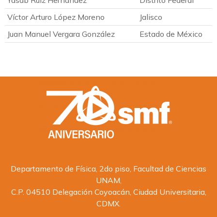
Yasab Ruiz Hernández
Distrito Federal
Víctor Arturo López Moreno
Jalisco
Juan Manuel Vergara González
Estado de México
Departamento de Física, 2do piso, Facultad de Ciencias
UNAM,
C.P. 04510 Delegación Coyoacán, Ciudad Universitaria,
CDMX.