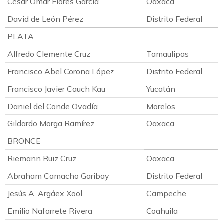
César Omar Flores García
Oaxaca
David de León Pérez
Distrito Federal
PLATA
Alfredo Clemente Cruz
Tamaulipas
Francisco Abel Corona López
Distrito Federal
Francisco Javier Cauch Kau
Yucatán
Daniel del Conde Ovadía
Morelos
Gildardo Morga Ramírez
Oaxaca
BRONCE
Riemann Ruiz Cruz
Oaxaca
Abraham Camacho Garibay
Distrito Federal
Jesús A. Argáex Xool
Campeche
Emilio Nafarrete Rivera
Coahuila