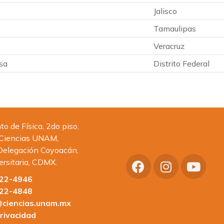
Jalisco
Tamaulipas
Veracruz
sa
Distrito Federal
 de Física, 2do piso,
 Ciencias UNAM,
Delegación Coyoacán,
ersitaria, CDMX.
622-4946
622-4848
ciencias.unam.mx
rivacidad