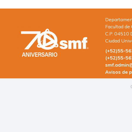
Departamento
Facultad de
C.P. 04510 
Ciudad Univ
(+52)55-5
(+52)55-5
smf.admin@
Avisos de p