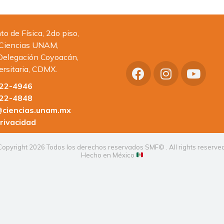
 de Física, 2do piso,
 Ciencias UNAM,
Delegación Coyoacán,
ersitaria, CDMX.
622-4946
622-4848
ciencias.unam.mx
rivacidad
Copyright 2026 Todos los derechos reservados SMF© . All rights reserved
Hecho en México