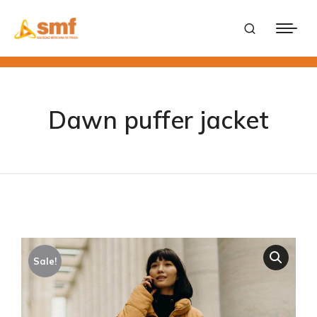
Dawn puffer jacket
Sale!