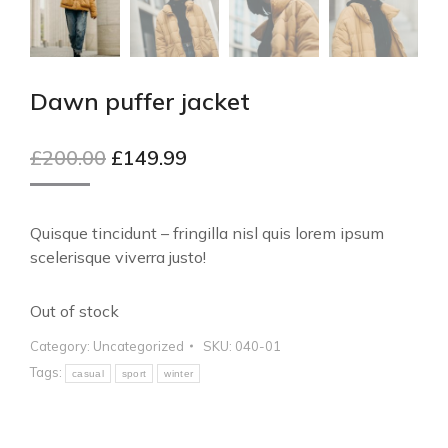
Dawn puffer jacket
£
200.00
£
149.99
Quisque tincidunt – fringilla nisl quis lorem ipsum
scelerisque viverra justo!
Out of stock
Category:
Uncategorized
SKU:
040-01
Tags:
casual
sport
winter