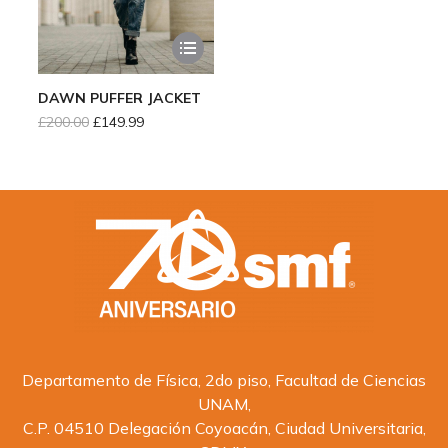
DAWN PUFFER JACKET
£
200.00
£
149.99
Departamento de Física, 2do piso, Facultad de Ciencias
UNAM,
C.P. 04510 Delegación Coyoacán, Ciudad Universitaria,