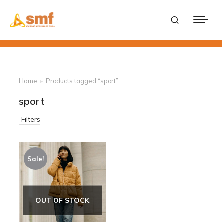
Home
Products tagged “sport”
You are here:
sport
Filters
Sale!
OUT OF STOCK