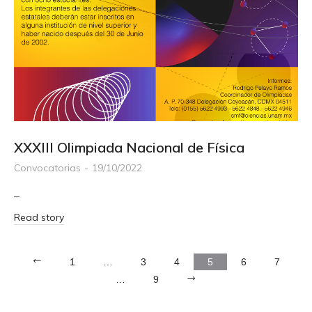
XXXIII Olimpiada Nacional de Física
Convocatorias
19/10/2022
–
Read story
1
…
3
4
5
6
7
…
9