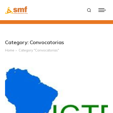
Category: Convocatorias
Home
Category "Convocatorias"
You are here: