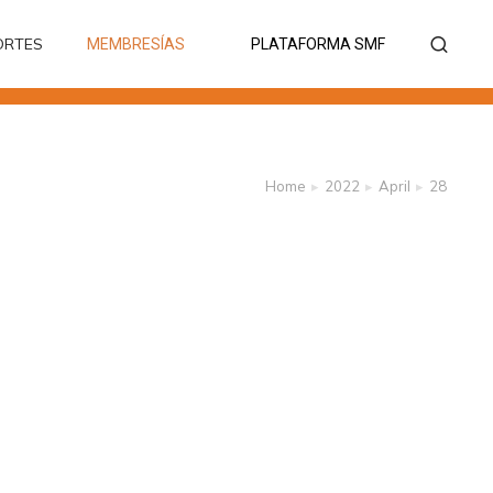
ORTES
MEMBRESÍAS
PLATAFORMA SMF
ORTES
MEMBRESÍAS
PLATAFORMA SMF
Home
2022
April
28
You are here: