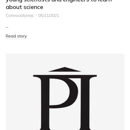
about science
Convocatorias
05/11/2021
–
Read story