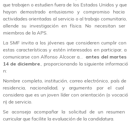
que
trabajen
o
estudien
fuera
de
los
Estados
Unidos
y
que
hayan
demostrado
entusiasmo
y
compromiso
hacia
actividades
orientadas
al
servicio
o
al
trabajo
comunitario,
allende
su
investigació
n
en
fí
sica.
No
necesitan
ser
miembros
de
la
APS.
La
SMF
invita
a
los
jó
venes
que
consideren
cumplir
con
estas
caracterí
sticas
y
esté
n
interesados
en
participar,
a
comunicarse
con
Alfonso
Alcocer
a…
antes
del
martes
14
de
diciembre
.,
proporcionando
la
siguiente
informació
n:
Nombre
completo,
institució
n,
correo
electró
nico,
paí
s
de
residencia,
nacionalidad,
y
argumento
por
el
cual
considera
que
es
un
joven
lí
der
con
orientació
n (
o
vocació
n)
de
servicio.
Se
aconseja
acompañ
ar
la
solicitud
de
un
resumen
curricular
que
facilite
la
evaluació
n
de
la
candidatura.