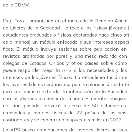
de
la
CDMX)
Este
Foro –
organizado
en
el
marco
de
la
Reunió
n
Anual
de
Lí
deres
de
la
Sociedad –
ofrece
a
los
fí
sicos
jó
venes (
estudiantes
graduados
o
fí
sicos
doctorados
hace
cinco
añ
os
o
menos)
un
mó
dulo
enfocado
a
sus
intereses
especí
ficos.
El
mó
dulo
incluye
sesiones
sobre
publicació
n
en
revistas
arbitradas
por
pares
y
una
mesa
redonda
con
colegas
de
Estados
Unidos
y
otros
paí
ses
sobre
có
mo
puede
responder
mejor
la
APS
a
las
necesidades
y
los
intereses
de
los
jó
venes
fí
sicos.
La
retroalimentació
n
de
los
jó
venes
lí
deres
será
insumo
para
la
planeació
n
estraté
gica
con
miras
a
extender
la
interacció
n
de
la
Sociedad
con
los
jó
venes
alrededor
del
mundo.
El
evento
inaugural
del
añ
o
pasado
convocó
a
cerca
de
50
estudiantes
graduados
y
jó
venes
fí
sicos
de
22
paí
ses
de
los
seis
continentes
y
se
espera
una
respuesta
similar
en
2022.
La
APS
busca
nominaciones
de
jó
venes
lí
deres
activos