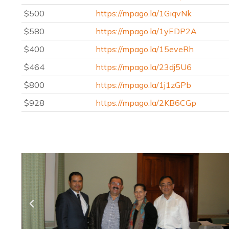
$500
https://mpago.la/1GiqvNk
$580
https://mpago.la/1yEDP2A
$400
https://mpago.la/15eveRh
$464
https://mpago.la/23dj5U6
$800
https://mpago.la/1j1zGPb
$928
https://mpago.la/2KB6CGp