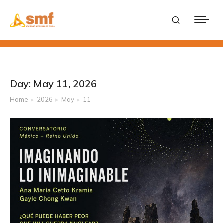
Day: May 11, 2026
Home
2026
May
11
You are here: