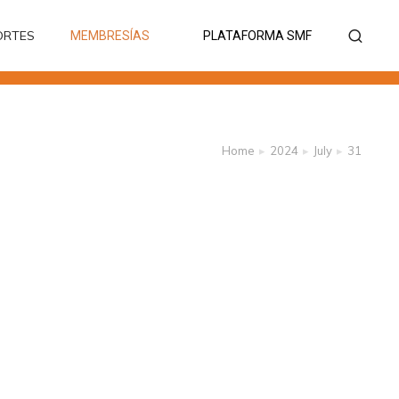
ORTES
MEMBRESÍAS
PLATAFORMA SMF
ORTES
MEMBRESÍAS
PLATAFORMA SMF
Home
2024
July
31
You are here: