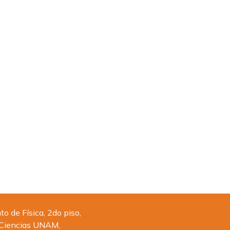
 de Física, 2do piso,
 Ciencias UNAM,