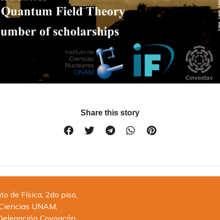
Share this story
 de Física, 2do piso,
 Ciencias UNAM,
Delegación Coyoacán,