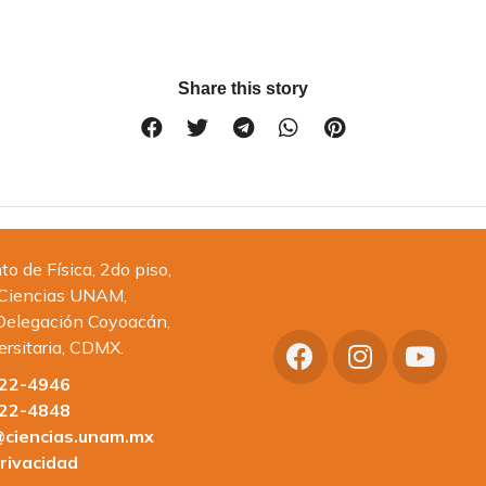
Share this story
 de Física, 2do piso,
 Ciencias UNAM,
Delegación Coyoacán,
ersitaria, CDMX.
622-4946
622-4848
ciencias.unam.mx
rivacidad