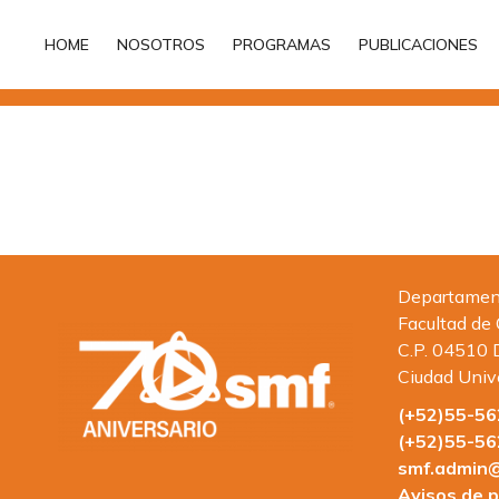
HOME
NOSOTROS
PROGRAMAS
PUBLICACIONES
HOME
NOSOTROS
PROGRAMAS
PUBLICACIONES
Departamento
Facultad de
C.P. 04510 
Ciudad Univ
(+52)55-5
(+52)55-5
smf.admin@
Avisos de p