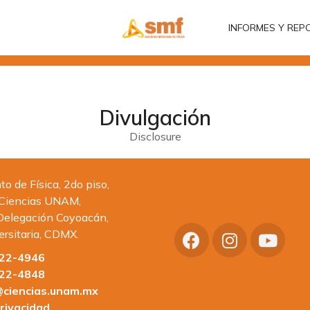
INFORMES Y REP
INFORMES Y REP
Divulgación
Disclosure
 de Física, 2do piso,
 Ciencias UNAM,
Delegación Coyoacán,
ersitaria, CDMX.
622-4946
622-4848
ciencias.unam.mx
rivacidad