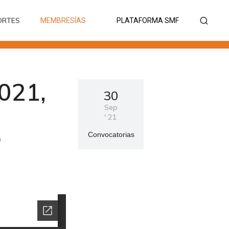
ORTES
MEMBRESÍAS
PLATAFORMA SMF
ORTES
MEMBRESÍAS
PLATAFORMA SMF
021,
30
Sep
'
21
P
Convocatorias