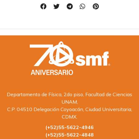
Departamento de Física, 2do piso, Facultad de Ciencias
UNAM,
C.P. 04510 Delegación Coyoacán, Ciudad Universitaria,
CDMX.
(+52)55-5622-4946
(+52)55-5622-4848