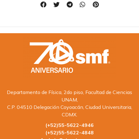
Departamento de Física, 2do piso, Facultad de Ciencias
UNAM,
C.P. 04510 Delegación Coyoacán, Ciudad Universitaria,
CDMX.
(+52)55-5622-4946
(+52)55-5622-4848