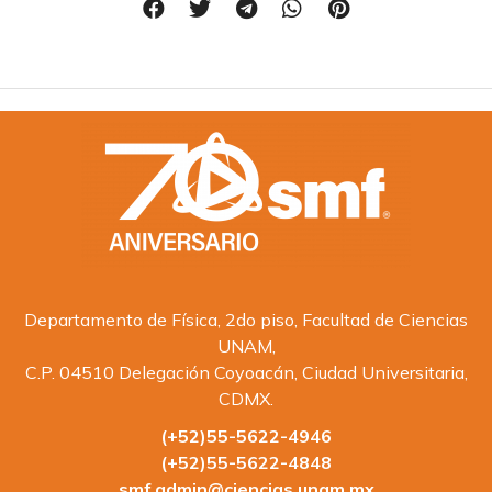
Departamento de Física, 2do piso, Facultad de Ciencias
UNAM,
C.P. 04510 Delegación Coyoacán, Ciudad Universitaria,
CDMX.
(+52)55-5622-4946
(+52)55-5622-4848
smf.admin@ciencias.unam.mx