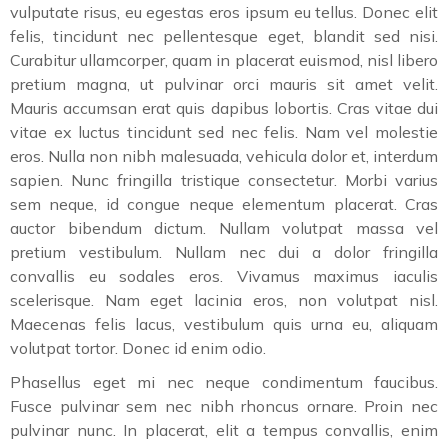
vulputate risus, eu egestas eros ipsum eu tellus. Donec elit
felis, tincidunt nec pellentesque eget, blandit sed nisi.
Curabitur ullamcorper, quam in placerat euismod, nisl libero
pretium magna, ut pulvinar orci mauris sit amet velit.
Mauris accumsan erat quis dapibus lobortis. Cras vitae dui
vitae ex luctus tincidunt sed nec felis. Nam vel molestie
eros. Nulla non nibh malesuada, vehicula dolor et, interdum
sapien. Nunc fringilla tristique consectetur. Morbi varius
sem neque, id congue neque elementum placerat. Cras
auctor bibendum dictum. Nullam volutpat massa vel
pretium vestibulum. Nullam nec dui a dolor fringilla
convallis eu sodales eros. Vivamus maximus iaculis
scelerisque. Nam eget lacinia eros, non volutpat nisl.
Maecenas felis lacus, vestibulum quis urna eu, aliquam
volutpat tortor. Donec id enim odio.
Phasellus eget mi nec neque condimentum faucibus.
Fusce pulvinar sem nec nibh rhoncus ornare. Proin nec
pulvinar nunc. In placerat, elit a tempus convallis, enim