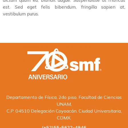
dictum quam eu, blandit augue. Suspendisse at rhoncus
est. Sed eget felis bibendum, fringilla sapien at,
vestibulum purus.
Departamento de Física, 2do piso, Facultad de Ciencias
UNAM,
C.P. 04510 Delegación Coyoacán, Ciudad Universitaria,
CDMX.
(+52)55-5622-4946