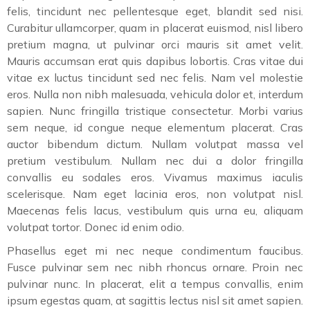
felis, tincidunt nec pellentesque eget, blandit sed nisi.
Curabitur ullamcorper, quam in placerat euismod, nisl libero
pretium magna, ut pulvinar orci mauris sit amet velit.
Mauris accumsan erat quis dapibus lobortis. Cras vitae dui
vitae ex luctus tincidunt sed nec felis. Nam vel molestie
eros. Nulla non nibh malesuada, vehicula dolor et, interdum
sapien. Nunc fringilla tristique consectetur. Morbi varius
sem neque, id congue neque elementum placerat. Cras
auctor bibendum dictum. Nullam volutpat massa vel
pretium vestibulum. Nullam nec dui a dolor fringilla
convallis eu sodales eros. Vivamus maximus iaculis
scelerisque. Nam eget lacinia eros, non volutpat nisl.
Maecenas felis lacus, vestibulum quis urna eu, aliquam
volutpat tortor. Donec id enim odio.
Phasellus eget mi nec neque condimentum faucibus.
Fusce pulvinar sem nec nibh rhoncus ornare. Proin nec
pulvinar nunc. In placerat, elit a tempus convallis, enim
ipsum egestas quam, at sagittis lectus nisl sit amet sapien.