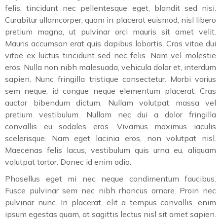
felis, tincidunt nec pellentesque eget, blandit sed nisi.
Curabitur ullamcorper, quam in placerat euismod, nisl libero
pretium magna, ut pulvinar orci mauris sit amet velit.
Mauris accumsan erat quis dapibus lobortis. Cras vitae dui
vitae ex luctus tincidunt sed nec felis. Nam vel molestie
eros. Nulla non nibh malesuada, vehicula dolor et, interdum
sapien. Nunc fringilla tristique consectetur. Morbi varius
sem neque, id congue neque elementum placerat. Cras
auctor bibendum dictum. Nullam volutpat massa vel
pretium vestibulum. Nullam nec dui a dolor fringilla
convallis eu sodales eros. Vivamus maximus iaculis
scelerisque. Nam eget lacinia eros, non volutpat nisl.
Maecenas felis lacus, vestibulum quis urna eu, aliquam
volutpat tortor. Donec id enim odio.
Phasellus eget mi nec neque condimentum faucibus.
Fusce pulvinar sem nec nibh rhoncus ornare. Proin nec
pulvinar nunc. In placerat, elit a tempus convallis, enim
ipsum egestas quam, at sagittis lectus nisl sit amet sapien.