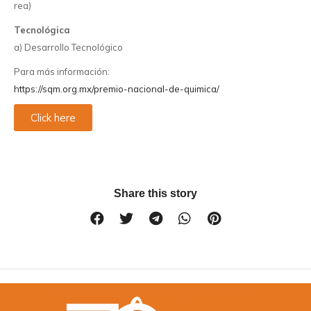
rea)
Tecnoló
gica
a)
Desarrollo
Tecnoló
gico
Para
má
s
informació
n:
https://sqm.org.mx/premio-nacional-de-quimica/
Click here
Share this story