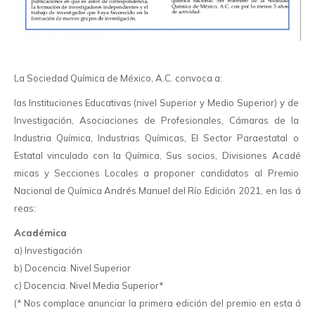
La
Sociedad
Quí
mica
de
Mé
xico,
A.
C.
convoca
a:
las
Instituciones
Educativas (
nivel
Superior
y
Medio
Superior)
y
de
Investigació
n,
Asociaciones
de
Profesionales,
Cá
maras
de
la
Industria
Quí
mica,
Industrias
Quí
micas,
El
Sector
Paraestatal
o
Estatal
vinculado
con
la
Quí
mica,
Sus
socios,
Divisiones
Acadé
micas
y
Secciones
Locales
a
proponer
candidatos
al
Premio
Nacional
de
Quí
mica
André
s
Manuel
del
Rí
o
Edició
n
2021,
en
las á
reas:
Acadé
mica
a)
Investigació
n
b)
Docencia.
Nivel
Superior
c)
Docencia.
Nivel
Media
Superior*
(*
Nos
complace
anunciar
la
primera
edició
n
del
premio
en
esta á