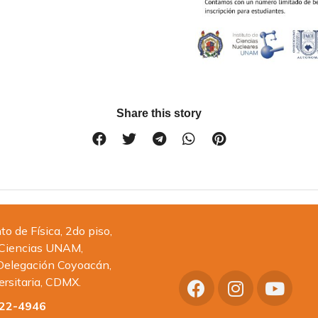
Share this story
 de Física, 2do piso,
 Ciencias UNAM,
Delegación Coyoacán,
ersitaria, CDMX.
622-4946